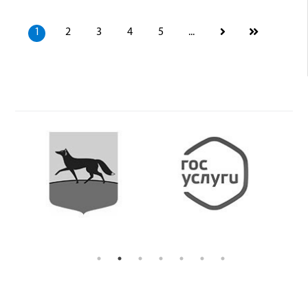
1
2
3
4
5
...