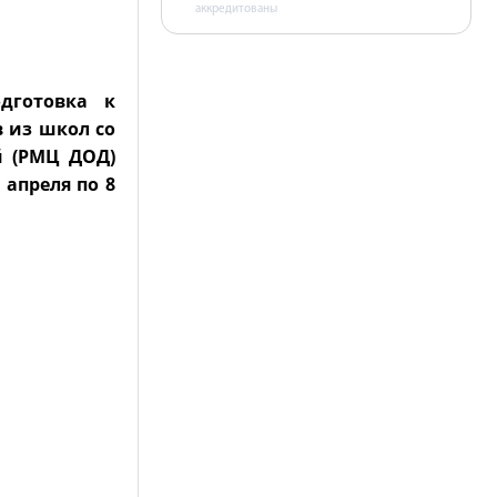
аккредитованы
дготовка к
 из школ со
й (РМЦ ДОД)
апреля по 8