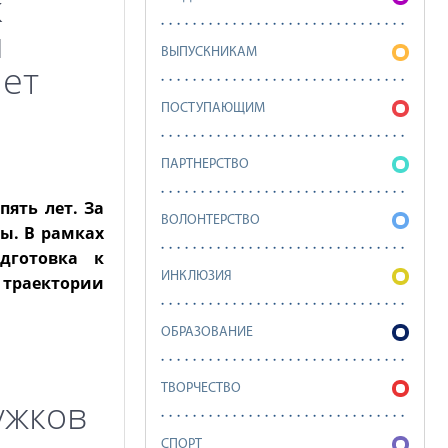
к
и
ВЫПУСКНИКАМ
яет
ПОСТУПАЮЩИМ
ПАРТНЕРСТВО
ять лет. За
ВОЛОНТЕРСТВО
ы. В рамках
дготовка к
ИНКЛЮЗИЯ
 траектории
ОБРАЗОВАНИЕ
ТВОРЧЕСТВО
ужков
СПОРТ