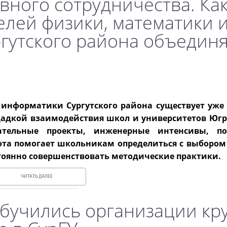
вного сотрудничества. Ка
елей физики, математики 
гутского района объедин
нформатики Сургутского района существует уже п
щадкой взаимодействия школ и университетов Югр
ательные проекты, инженерные интенсивы, по
та помогает школьникам определиться с выбором
стоянно совершенствовать методические практики.
ЧИТАТЬ ДАЛЕЕ
бучились организации кр