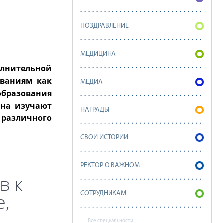
ПОЗДРАВЛЕНИЕ
МЕДИЦИНА
лнительной
ваниям как
МЕДИА
образования
она изучают
НАГРАДЫ
 различного
СВОИ ИСТОРИИ
РЕКТОР О ВАЖНОМ
в к
е,
СОТРУДНИКАМ
Все специальности