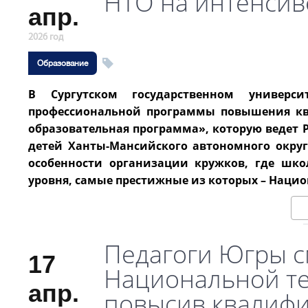
НТО на интенсив
апр.
2026 год
Образование
В Сургутском государственном универси
профессиональной программы повышения кв
образовательная программа», которую ведет
детей Ханты-Мансийского автономного округ
особенности организации кружков, где шк
уровня, самые престижные из которых – Нацио
Педагоги Югры с
17
Национальной те
апр.
повысив квалифи