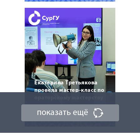
Екатерина Третьякова
провела мастер-класс по
ораторскому мастерству
показать ещё
20 марта 2026