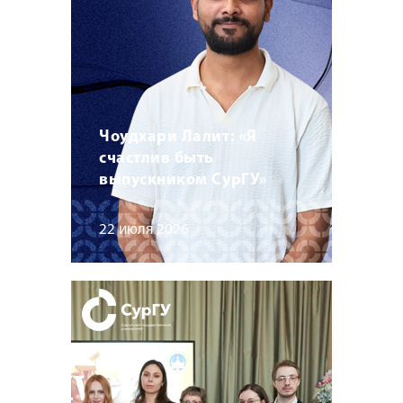
Чоудхари Лалит: «Я
счастлив быть
выпускником СурГУ»
22 июля 2026