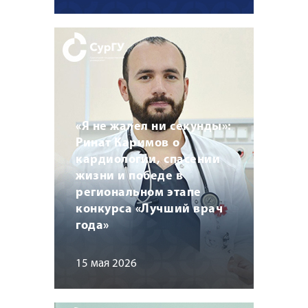
«Я не жалел ни секунды»:
Ринат Каримов о
кардиологии, спасении
жизни и победе в
региональном этапе
конкурса «Лучший врач
года»
15 мая 2026