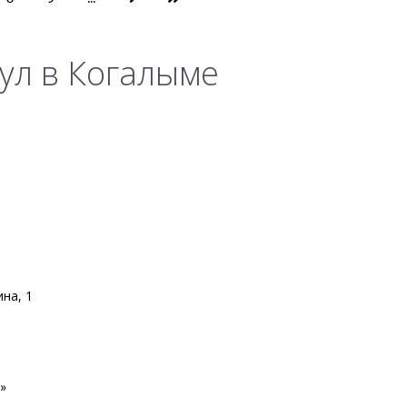
ул в Когалыме
ина, 1
»