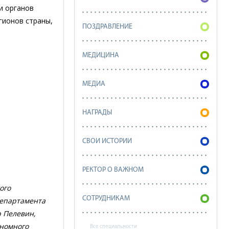
и органов
гионов страны,
ПОЗДРАВЛЕНИЕ
МЕДИЦИНА
МЕДИА
НАГРАДЫ
СВОИ ИСТОРИИ
РЕКТОР О ВАЖНОМ
ого
СОТРУДНИКАМ
Департамента
 Пелевин,
ономного
Все специальности