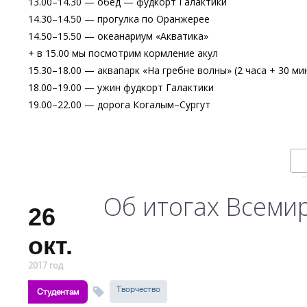
13.00–14.30 — обед — фудкорт Галактики
14.30–14.50 — прогулка по Оранжерее
14.50–15.50 — океанариум «Акватика»
+ в 15.00 мы посмотрим кормление акул
15.30–18.00 — аквапарк «На гребне волны» (2 часа + 30 м
18.00–19.00 — ужин фудкорт Галактики
19.00–22.00 — дорога Когалым–Сургут
Об итогах Всеми
26
окт.
2017 год
Творчество
Студентам