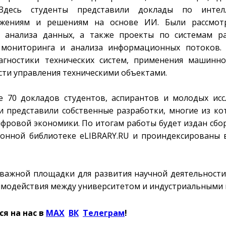
 Здесь студенты представили доклады по интел
жениям и решениям на основе ИИ. Были рассмот
 анализа данных, а также проекты по системам ра
мониторинга и анализа информационных потоков. 
гностики технических систем, применения машинно
ти управления техническими объектами.
 70 докладов студентов, аспирантов и молодых исс
 и представили собственные разработки, многие из к
фровой экономики. По итогам работы будет издан сбо
ронной библиотеке eLIBRARY.RU и проиндексированы 
важной площадки для развития научной деятельности
аимодействия между университетом и индустриальными
я на нас в
MAX
Ӏ
ВК
Ӏ
Телеграм
!