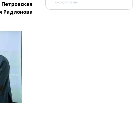
а Петровская
аккредитованы
я Радионова