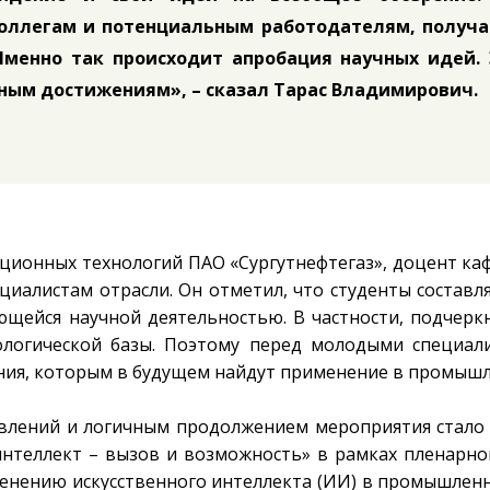
коллегам и потенциальным работодателям, получа
Именно так происходит апробация научных идей. 
чным достижениям», – сказал
Тарас Владимирович
.
ационных технологий ПАО «Сургутнефтегаз», доцент к
ециалистам отрасли. Он отметил, что студенты составл
ющейся научной деятельностью. В частности, подчерк
ологической базы. Поэтому перед молодыми специал
ения, которым в будущем найдут применение в промышл
влений и логичным продолжением мероприятия стало
нтеллект – вызов и возможность» в рамках пленарног
менению искусственного интеллекта (ИИ) в промышленн