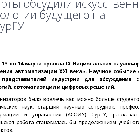
ерты обсудили искусствен
нологии будущего на
СурГУ
с 13 по 14 марта прошла IX Национальная научно-п
ения автоматизации XXI века». Научное событие
и представителей индустрии для обсуждения с
огий, автоматизации и цифровых решений.
низаторов было вовлечь как можно больше студент
ических наук, старший научный сотрудник, профес
ормации и управления (АСОИУ) СурГУ, рассказа
ельская работа становилась бы продолжением учебног
ктов.