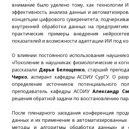
внимание было уделено тому, как технологии 
эффективность анализа данных и автоматизиро
концепции цифрового суверенитета, подчеркива
внутренней обработки данных на предприятия
практические примеры внедрения нейросете
показателей и возможности адаптации ИИ под ко
О влиянии постоянного использования наушник
«Поколение в наушниках: физиологические и ког
рассказали
Дарья Белощенко
, старший препод
Чирко
, аспирант кафедры АСОИУ СурГУ. О раз
определение источников потенциального п
преподаватель кафедры АСОИУ
Александр См
решения обратной задачи по восстановлению пар
После пленарного заседания конференция прод
данных и их применение в автоматизированных 
методы и алгоритмы обработки данных» и «П