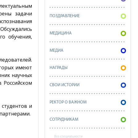
лектуальным
рены задачи
ПОЗДРАВЛЕНИЕ
спознавания
Обсуждались
МЕДИЦИНА
го обучения,
МЕДИА
ледователей.
оторых имеют
НАГРАДЫ
рник научных
в Российском
СВОИ ИСТОРИИ
РЕКТОР О ВАЖНОМ
 студентов и
 партнерами.
СОТРУДНИКАМ
Все специальности