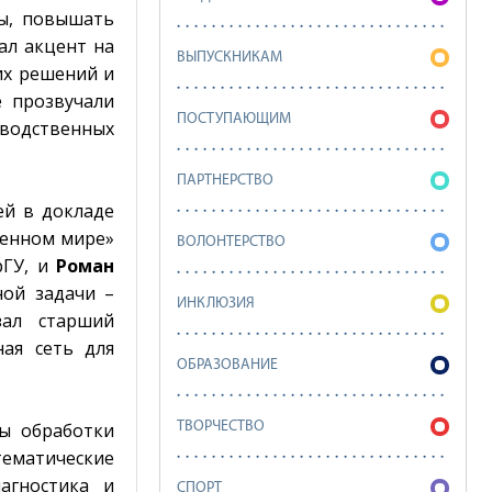
сы, повышать
ал акцент на
ВЫПУСКНИКАМ
их решений и
 прозвучали
ПОСТУПАЮЩИМ
водственных
ПАРТНЕРСТВО
ей в докладе
менном мире»
ВОЛОНТЕРСТВО
рГУ, и
Роман
ной задачи –
ИНКЛЮЗИЯ
зал старший
ая сеть для
ОБРАЗОВАНИЕ
мы обработки
ТВОРЧЕСТВО
тематические
агностика и
СПОРТ