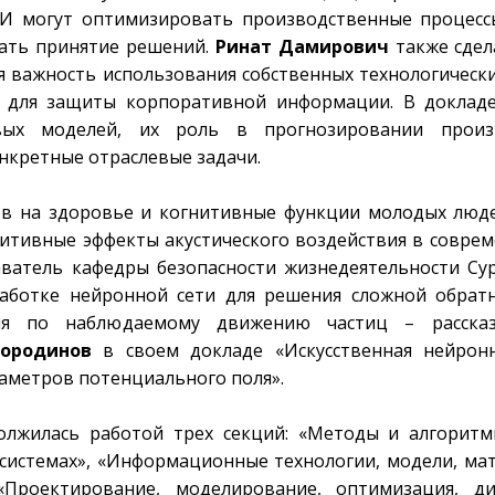
ИИ могут оптимизировать производственные процес
вать принятие решений.
Ринат Дамирович
также сдел
я важность использования собственных технологическ
х для защиты корпоративной информации. В докладе
вых моделей, их роль в прогнозировании произ
нкретные отраслевые задачи.
ов на здоровье и когнитивные функции молодых люд
нитивные эффекты акустического воздействия в совре
аватель кафедры безопасности жизнедеятельности Су
работке нейронной сети для решения сложной обрат
оля по наблюдаемому движению частиц – расска
ородинов
в своем докладе «Искусственная нейронн
аметров потенциального поля».
олжилась работой трех секций: «Методы и алгорит
системах», «Информационные технологии, модели, ма
роектирование, моделирование, оптимизация, ди