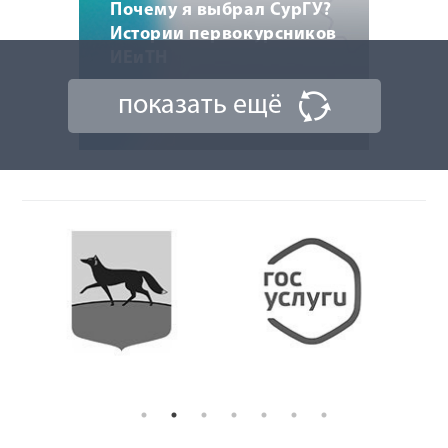
Почему я выбрал СурГУ?
Истории первокурсников
ИЕиТН
показать ещё
14 августа 2024