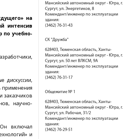
Мансийский автономный округ - Югра, г.
Сургут, ул. Энергетиков, 8
Комендант/инженер по эксплуатации
удущего» на
здания:
ый интенсив
(3462) 76-31-43
р по учебно-
СК "Дружба"
628403, Тюменская область, Ханты-
Мансийский автономный округ - Югра, г.
азработчики,
Сургут, ул. 50 лет ВЛКСМ, 9А
Комендант/инженер по эксплуатации
здания:
(3462) 76-31-17
е дискуссии,
в применения
Общежитие № 1
и заказчиков
628403, Тюменская область, Ханты-
нов, научно-
Мансийский автономный округ - Югра, г.
Сургут, ул. Рабочая, 31/2
Комендант/инженер по эксплуатации
здания:
 Он включал
(3462) 76-29-51
ехнологий» и