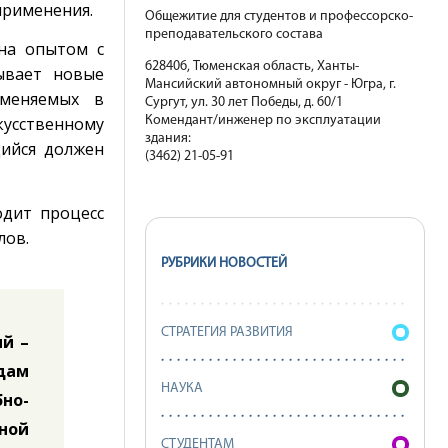
применения.
Общежитие для студентов и профессорско-
преподавательского состава
ена опытом с
628406, Тюменская область, Ханты-
ывает новые
Мансийский автономный округ - Югра, г.
именяемых в
Сургут, ул. 30 лет Победы, д. 60/1
кусственному
Комендант/инженер по эксплуатации
здания:
щийся должен
(3462) 21-05-91
одит процесс
лов.
РУБРИКИ НОВОСТЕЙ
СТРАТЕГИЯ РАЗВИТИЯ
й –
дам
НАУКА
но-
ной
СТУДЕНТАМ