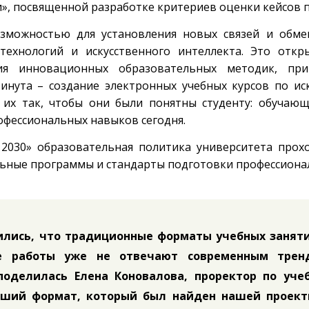
», посвященной разработке критериев оценки кейсов 
озможностью для установления новых связей и обм
технологий и искусственного интеллекта. Это откр
ия инновационных образовательных методик, пр
винута – создание электронных учебных курсов по ис
 их так, чтобы они были понятны студенту: обучаю
офессиональных навыков сегодня.
2030» образовательная политика университета прох
ьные программы и стандарты подготовки профессиона
ились, что традиционные форматы учебных заняти
ые работы уже не отвечают современным трен
поделилась Елена Коновалова, проректор по учеб
роший формат, который был найден нашей проект