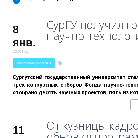
СурГУ получил г
8
научно-технолог
янв.
2026 год
Стратегия развития
Сургутский государственный университет ст
трех конкурсных отборов Фонда научно-техн
отобрано десять научных проектов, пять из к
От кузницы кадро
11
обновил програм