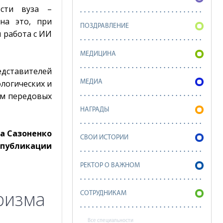
ости вуза –
 на это, при
ПОЗДРАВЛЕНИЕ
 работа с ИИ
МЕДИЦИНА
едставителей
ологических и
МЕДИА
ем передовых
НАГРАДЫ
та Сазоненко
СВОИ ИСТОРИИ
 публикации
РЕКТОР О ВАЖНОМ
ризма
СОТРУДНИКАМ
Все специальности