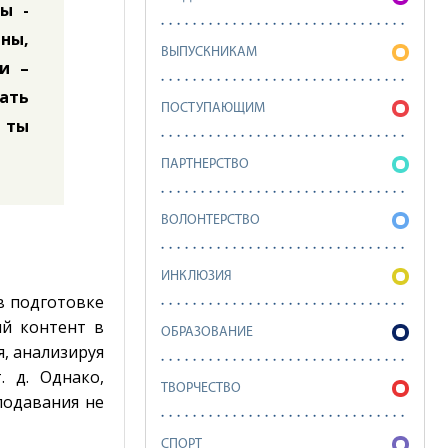
ы -
ны,
ВЫПУСКНИКАМ
и –
ать
ПОСТУПАЮЩИМ
 ты
ПАРТНЕРСТВО
ВОЛОНТЕРСТВО
ИНКЛЮЗИЯ
в подготовке
ый контент в
ОБРАЗОВАНИЕ
, анализируя
. д. Однако,
ТВОРЧЕСТВО
подавания не
СПОРТ