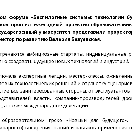
ном форуме «Беспилотные системы: технологии б
ово» прошел ежегодный проектно-образовательн
осударственный университет представили проректо
ектор по развитию Валерия Безуевская.
встречаются амбициозные стартапы, индивидуальные р
тно создавать будущее новых технологий и индустрий.
ючала экспертные лекции, мастер-классы, оживленны
довых технологических решений и отработку сценарие
стие все заинтересованные стороны: от эксплуатантов 
дставителей власти, компаний-производителей дро
д, а также международные делегации.
 образовательном треке «Навыки для будущего».
нарного) внедрения знаний и навыков применения т