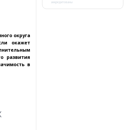
аккредитованы
ного округа
сли окажет
олнительным
го развития
начимость в
х